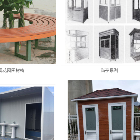
观花园围树椅
岗亭系列