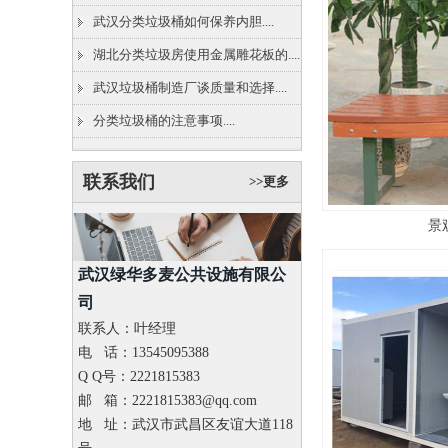
武汉分类垃圾桶如何保养内胆....
湖北分类垃圾房使用金属雕花板的....
武汉垃圾桶制造厂谈质量和选择....
分类垃圾桶的注意事项....
联系我们
>>更多
景
武汉绿华多麦公共设施有限公
司
联系人：叶经理
电 话：13545095388
Q Q号：2221815383
邮 箱：2221815383@qq.com
地 址：武汉市武昌区友谊大道118